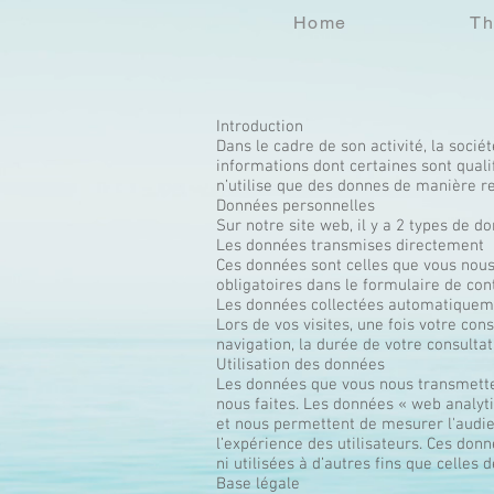
Home
Th
Introduction
Dans le cadre de son activité, la socié
informations dont certaines sont quali
n’utilise que des donnes de manière re
Données personnelles
Sur notre site web, il y a 2 types de do
Les données transmises directement
Ces données sont celles que vous nous
obligatoires dans le formulaire de con
Les données collectées automatiquem
Lors de vos visites, une fois votre co
navigation, la durée de votre consultati
Utilisation des données
Les données que vous nous transmettez
nous faites. Les données « web analyt
et nous permettent de mesurer l'audie
l’expérience des utilisateurs. Ces don
ni utilisées à d’autres fins que celles 
Base légale