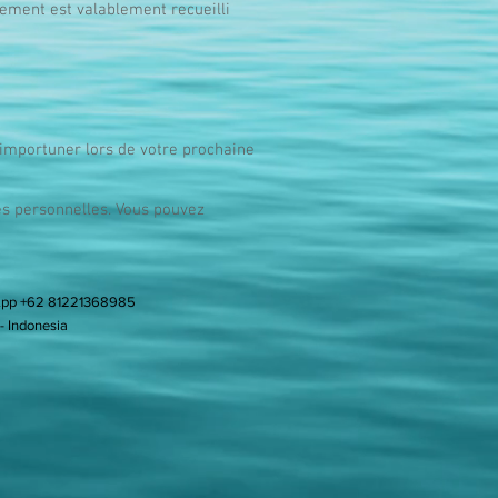
tement est valablement recueilli
 importuner lors de votre prochaine
es personnelles. Vous pouvez
pp +62 81221368985
- Indonesia