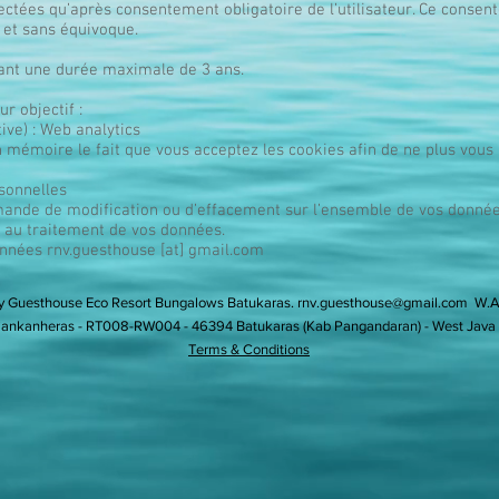
ctées qu’après consentement obligatoire de l’utilisateur. Ce consen
r et sans équivoque.
ant une durée maximale de 3 ans.
ur objectif :
ive) : Web analytics
 mémoire le fait que vous acceptez les cookies afin de ne plus vous
sonnelles
emande de modification ou d’effacement sur l’ensemble de vos donné
 au traitement de vos données.
onnées rnv.guesthouse [at] gmail.com
 Guesthouse Eco Resort Bungalows Batukaras.
rnv.guesthouse@gmail.com
W.A
ankanheras - RT008-RW004 - 46394 Batukaras (Kab Pangandaran) - West Java 
Terms & Conditions