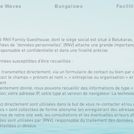
e Waves
Bungalows
Facilit
té RNV Family Guesthouse, dont le siège social est situé à Batukaras,
fiées de "données personnelles". [RNV] attache une grande importance
sponsable et confidentielle et dans une finalité précise.
nnées susceptibles d’être recueillies :
 transmettez directement, via un formulaire de contact ou bien par c
tact le champs « prénom et nom », « entreprise ou organisation » et 
ent
nsentement donné, nous pouvons recueillir des informations de type « 
on, votre adresse IP, votre type et version de navigateur. La technolog
 directement sont utilisées dans le but de vous re-contacter et/ou
ics » sont collectées de forme anonyme (en enregistrant des adresse
nce de notre site web, les consultations et les éventuelles erreurs 
nées sont utilisées par [RNV], responsable du traitement des données,
détaillées ci-dessus.