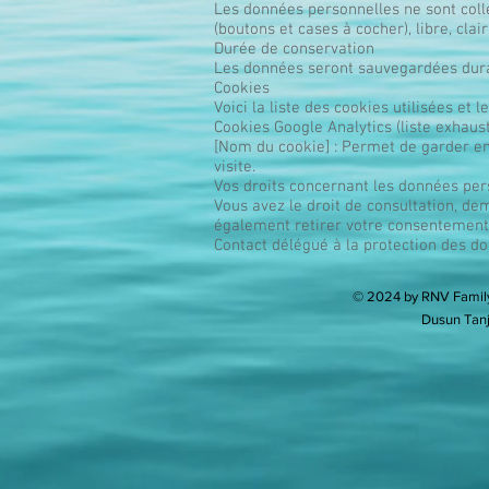
Les données personnelles ne sont colle
(boutons et cases à cocher), libre, clai
Durée de conservation
Les données seront sauvegardées dur
Cookies
Voici la liste des cookies utilisées et le
Cookies Google Analytics (liste exhaust
[Nom du cookie] : Permet de garder en
visite.
Vos droits concernant les données per
Vous avez le droit de consultation, d
également retirer votre consentement
Contact délégué à la protection des d
© 2024 by RNV Family
Dusun Tanj